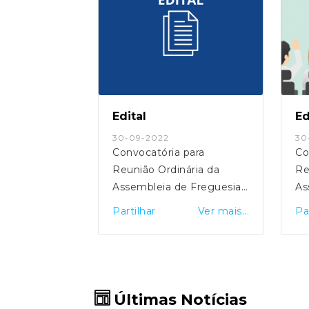
Edital
Ed
30-09-2022
30
 para
Convocatória para
Co
ária da
Reunião Ordinária da
Re
e Freguesia
Assembleia de Freguesia
As
 26/09/2023 |
de Fornelos - 30/09/2022 |
de
Ver mais...
Partilhar
Ver mais...
Pa
20:30 h
19
Últimas Notícias