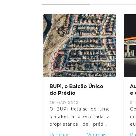
ferece
BUPi, o Balcão Único
Au
ercício
do Prédio
e 
28-MAR-2022
24
ísico deve ser
O BUPi trata-se de uma
Go
te na nossa
plataforma direcionada a
no
orta a idade.
proprietários de prédios
eu
, a Helpidez,
rústicos ou mistos, que
se
Ver mais...
Partilhar
Ver mais...
Pa