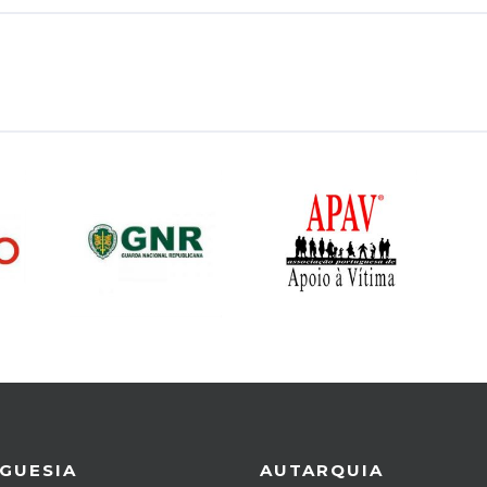
poio encontra-se
sponível até dia 31 de
rço, mas com possível
argamento por parte do
tado até dia 30 de
unho. Fonte:
utovoucher: como obter
 euros de reembolso",
isponível em:
co.proteste.pt/dinheiro/impostos/noticias/autovoucher-
mo-obter-20-euros-
embolso
GUESIA
AUTARQUIA