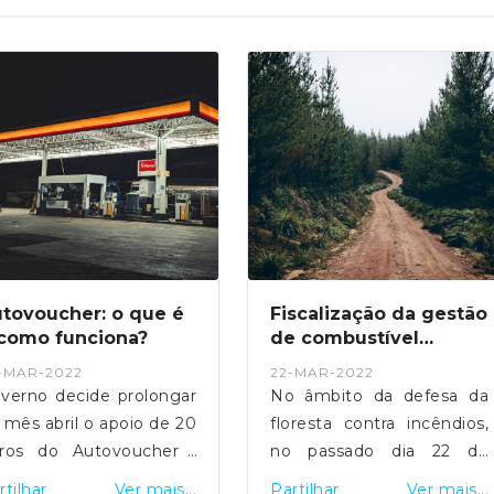
tovoucher: o que é
Fiscalização da gestão
como funciona?
de combustível
florestal
-MAR-2022
22-MAR-2022
verno decide prolongar
No âmbito da defesa da
 mês abril o apoio de 20
floresta contra incêndios,
ros do Autovoucher ,
no passado dia 22 de
ndo que para beneficiar
março foram identificadas
rtilhar
Ver mais...
Partilhar
Ver mais...