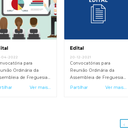
ital
Edital
-04-2022
20-12-2021
nvocatória para
Convocatórias para
união Ordinária da
Reunião Ordinária da
sembleia de Freguesia
Assembleia de Freguesia
 Fornelos - 30/04/2022 |
de Fornelos - 30/12/2021 |
rtilhar
Ver mais...
Partilhar
Ver mais...
:15 h
21:30 h