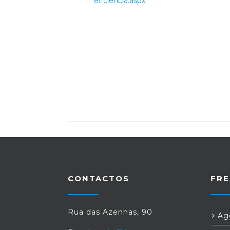
eficiencia.aspx
CONTACTOS
FRE
Rua das Azenhas, 90
Age