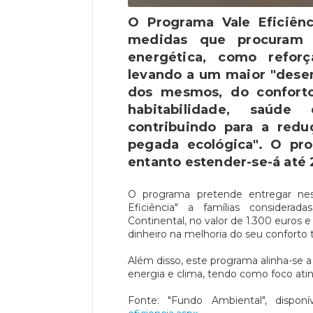
O Programa Vale Eficiên
medidas que procuram 
energética, como reforç
levando a um maior "dese
dos mesmos, do confort
habitabilidade, saúde
contribuindo para a redu
pegada ecológica". O pr
entanto estender-se-á até
O programa pretende entregar nes
Eficiência" a famílias considerad
Continental, no valor de 1.300 euros
dinheiro na melhoria do seu conforto
Além disso, este programa alinha-se a
energia e clima, tendo como foco atin
Fonte: "Fundo Ambiental", dispo