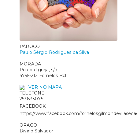
PÁROCO
Paulo Sérgio Rodrigues da Silva
MORADA
Rua da Igreja, s/n
4755-212 Fornelos Bcl
VER NO MAPA
TELEFONE
253833075
FACEBOOK
https://www.facebook.com/fornelosgilmondevilasecac
ORAGO
Divino Salvador