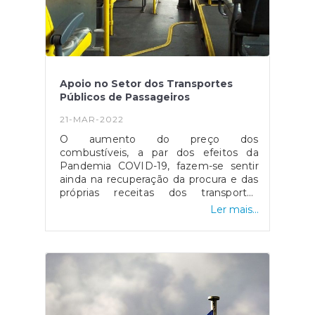
pode ser consultada aqui.
Apoio no Setor dos Transportes
Públicos de Passageiros
21-MAR-2022
O aumento do preço dos
combustíveis, a par dos efeitos da
Pandemia COVID-19, fazem-se sentir
ainda na recuperação da procura e das
próprias receitas dos transportes
públicos, levando então à continuidade
Ler mais...
deste apoio para o setor dos
transportes públicos. Este apoio teve
início no ano passado através da
Resolução do Conselho de Ministros n.º
153/2021, de 12 de novembro, e visa
que não seja necessário aumentar o
preço dos bilhetes dos utilizadores de
transportes públicos pois levaria não só