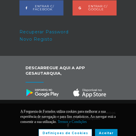
ENTRAR C/
ENTRAR C/
FACEBOOK
GOOGLE
Recuperar Password
Novo Registo
DESCARREGUE AQUI A APP
GESAUTARQUIA,
A Freguesia de Fornelos utiliza cookies para melhorar a sua
© 2026 Freguesia de Fornelos. Todos os direitos
experiência de navegação e para fins estatísticos. Ao navegar está a
reservados |
Termos e Condições
consentir a sua utilização.
Termos e Condições
Definiçoes de Cookies
Aceitar