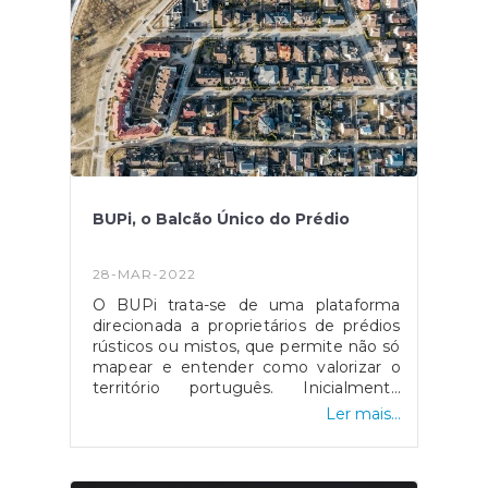
dinamizando desta forma espaços
desportivos.
BUPi, o Balcão Único do Prédio
28-MAR-2022
O BUPi trata-se de uma plataforma
direcionada a proprietários de prédios
rústicos ou mistos, que permite não só
mapear e entender como valorizar o
território português. Inicialmente
tratava-se de um projeto
Ler mais...
implementado em apenas 10
municípios, no entanto hoje conta com
cerca de 141. Podem aderir a esta