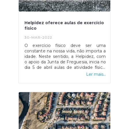
Kyym. Um enorme obrigada por
fazerem parte destes
momentos. Vamos continuar a celebrar
Fornelos!
Helpidez oferece aulas de exercício
físico
30-MAR-2022
O exercício físico deve ser uma
constante na nossa vida, não importa a
idade. Neste sentido, a Helpidez, com
o apoio da Junta de Freguesia, inicia no
dia 5 de abril aulas de atividade física.
Esta iniciativa é completamente
Ler mais...
gratuita e destina-se à população
sénior da freguesia ou reformados.As
aulas decorrerão todas as terças e
sextas-feiras, às 16h50, na Junta de
Freguesia de Fornelos.A Helpidez é
uma entidade que tem como objetivo
organizar, implementar e gerir
atividades desportivas, focadas no
Fitness, Ginástica Sénior, Atividades
Aquáticas e aulas de Educação Física,