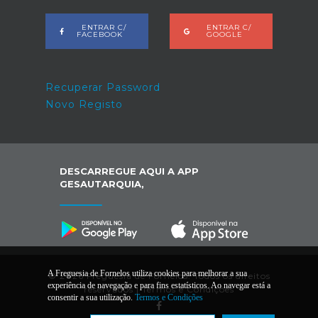
ENTRAR C/
ENTRAR C/
FACEBOOK
GOOGLE
Recuperar Password
Novo Registo
DESCARREGUE AQUI A APP
GESAUTARQUIA,
A Freguesia de Fornelos utiliza cookies para melhorar a sua
© 2026 Freguesia de Fornelos. Todos os direitos
experiência de navegação e para fins estatísticos. Ao navegar está a
reservados |
Termos e Condições
consentir a sua utilização.
Termos e Condições