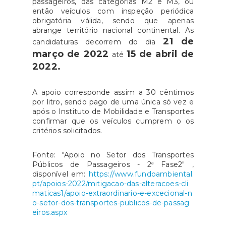
passageiros, das categorias M2 e M3, ou
então veículos com inspeção periódica
obrigatória válida, sendo que apenas
abrange território nacional continental. As
21 de
candidaturas decorrem do dia
março de 2022
15 de abril de
até
2022.
A apoio corresponde assim a 30 cêntimos
por litro, sendo pago de uma única só vez e
após o Instituto de Mobilidade e Transportes
confirmar que os veículos cumprem o os
critérios solicitados.
Fonte: "Apoio no Setor dos Transportes
Públicos de Passageiros - 2ª Fase2" ,
disponível em:
https://www.fundoambiental.
pt/apoios-2022/mitigacao-das-alteracoes-cli
maticas1/apoio-extraordinario-e-excecional-n
o-setor-dos-transportes-publicos-de-passag
eiros.aspx