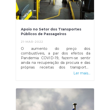
pode ser consultada aqui.
Apoio no Setor dos Transportes
Públicos de Passageiros
21-MAR-2022
O aumento do preço dos
combustíveis, a par dos efeitos da
Pandemia COVID-19, fazem-se sentir
ainda na recuperação da procura e das
próprias receitas dos transportes
públicos, levando então à continuidade
Ler mais...
deste apoio para o setor dos
transportes públicos. Este apoio teve
início no ano passado através da
Resolução do Conselho de Ministros n.º
153/2021, de 12 de novembro, e visa
que não seja necessário aumentar o
preço dos bilhetes dos utilizadores de
transportes públicos pois levaria não só