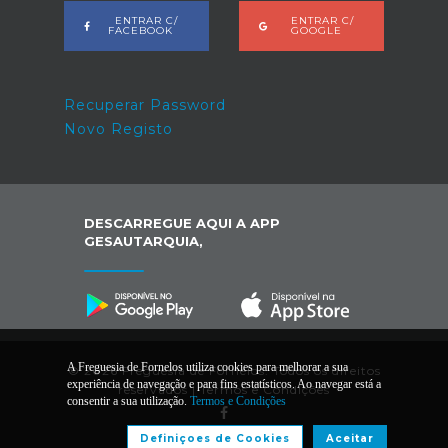
ENTRAR C/
ENTRAR C/
FACEBOOK
GOOGLE
Recuperar Password
Novo Registo
DESCARREGUE AQUI A APP
GESAUTARQUIA,
A Freguesia de Fornelos utiliza cookies para melhorar a sua
© 2026 Freguesia de Fornelos. Todos os direitos
experiência de navegação e para fins estatísticos. Ao navegar está a
reservados |
Termos e Condições
consentir a sua utilização.
Termos e Condições
Definiçoes de Cookies
Aceitar