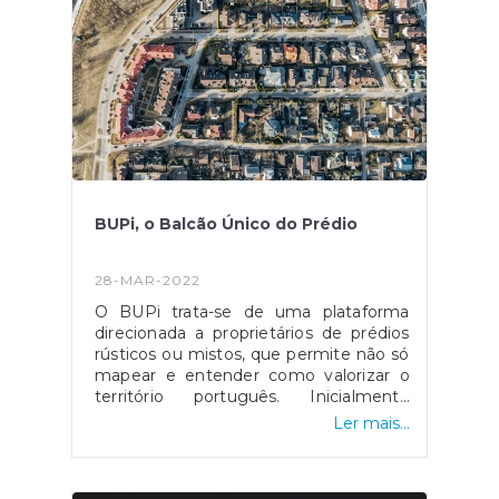
dinamizando desta forma espaços
desportivos.
BUPi, o Balcão Único do Prédio
28-MAR-2022
O BUPi trata-se de uma plataforma
direcionada a proprietários de prédios
rústicos ou mistos, que permite não só
mapear e entender como valorizar o
território português. Inicialmente
tratava-se de um projeto
Ler mais...
implementado em apenas 10
municípios, no entanto hoje conta com
cerca de 141. Podem aderir a esta