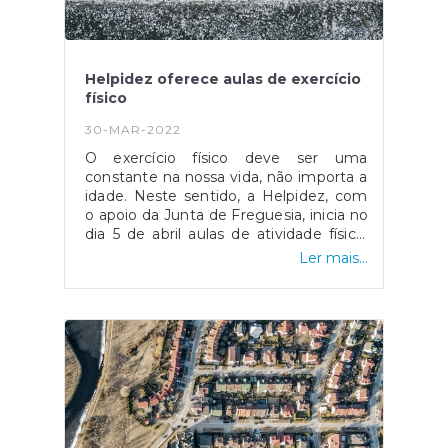
Kyym. Um enorme obrigada por
fazerem parte destes
momentos. Vamos continuar a celebrar
Fornelos!
Helpidez oferece aulas de exercício
físico
30-MAR-2022
O exercício físico deve ser uma
constante na nossa vida, não importa a
idade. Neste sentido, a Helpidez, com
o apoio da Junta de Freguesia, inicia no
dia 5 de abril aulas de atividade física.
Esta iniciativa é completamente
Ler mais...
gratuita e destina-se à população
sénior da freguesia ou reformados.As
aulas decorrerão todas as terças e
sextas-feiras, às 16h50, na Junta de
Freguesia de Fornelos.A Helpidez é
uma entidade que tem como objetivo
organizar, implementar e gerir
atividades desportivas, focadas no
Fitness, Ginástica Sénior, Atividades
Aquáticas e aulas de Educação Física,